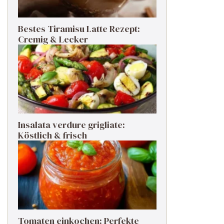
Bestes Tiramisu Latte Rezept:
Cremig & Lecker
Insalata verdure grigliate:
Köstlich & frisch
Tomaten einkochen: Perfekte